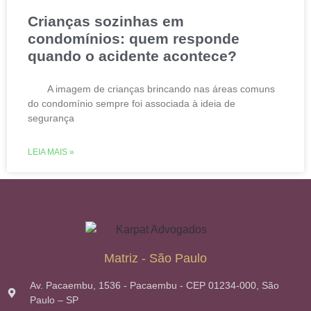
Crianças sozinhas em
condomínios: quem responde
quando o acidente acontece?
A imagem de crianças brincando nas áreas comuns
do condomínio sempre foi associada à ideia de
segurança
LEIA MAIS »
Matriz - São Paulo
Av. Pacaembu, 1536 - Pacaembu - CEP 01234-000, São
Paulo – SP