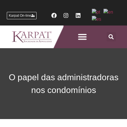
Karpat On-line
Áreas de Atuação
O papel das administradoras
nos condomínios