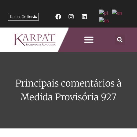
Karpat On-line
Áreas de Atuação
Principais comentários à
Medida Provisória 927