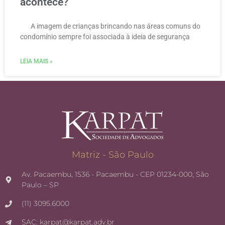
acontece?
A imagem de crianças brincando nas áreas comuns do
condomínio sempre foi associada à ideia de segurança
LEIA MAIS »
Matriz - São Paulo
Av. Pacaembu, 1536 - Pacaembu - CEP 01234-000, São
Paulo – SP
(11) 3095.6000
SAC: karpat@karpat.adv.br