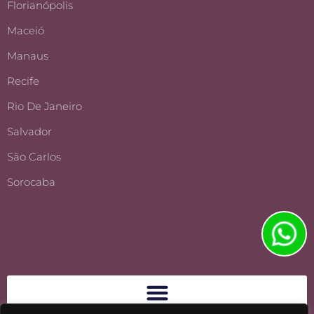
Florianópolis
Maceió
Manaus
Recife
Rio De Janeiro
Salvador
São Carlos
Sorocaba