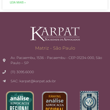
LEIA MAIS »
Matriz - São Paulo
Av. Pacaembu, 1536 - Pacaembu - CEP 01234-000, São
Paulo – SP
(11) 3095.6000
SAC: karpat@karpat.adv.br