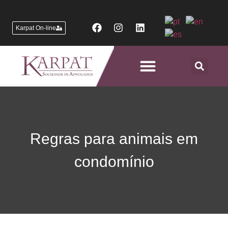
Karpat On-line
Áreas de Atuação
Regras para animais em
condomínio