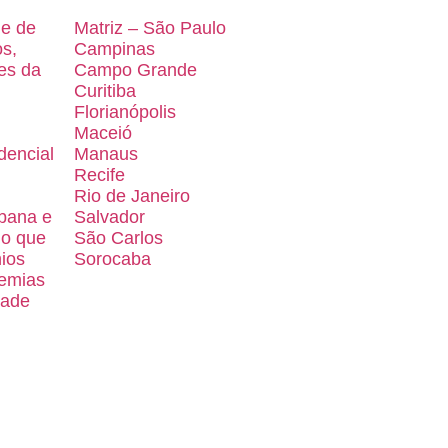
de de
Matriz – São Paulo
os,
Campinas
es da
Campo Grande
Curitiba
Florianópolis
Maceió
dencial
Manaus
Recife
Rio de Janeiro
bana e
Salvador
 o que
São Carlos
ios
Sorocaba
emias
dade