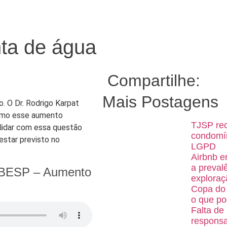
ta de água
Compartilhe:
Mais Postagens
 O Dr. Rodrigo Karpat
como esse aumento
TJSP rec
lidar com essa questão
condomín
estar previsto no
LGPD
Airbnb e
a preval
ABESP – Aumento
exploraç
Copa do 
o que po
Falta de
responsa