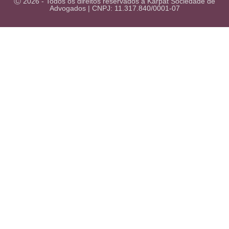
Ⓒ 2026 - Todos os direitos reservados à Karpat Sociedade de
Advogados | CNPJ: 11.317.840/0001-07