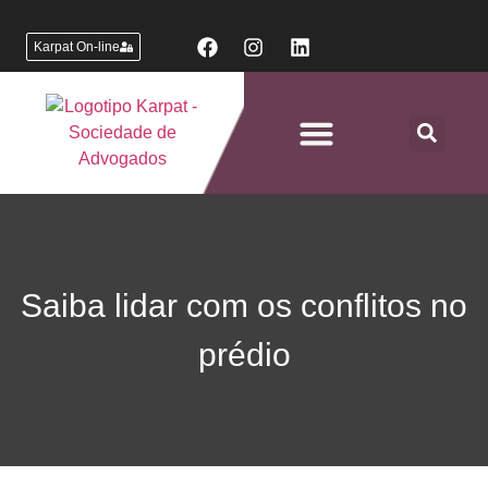
Karpat On-line
Áreas de Atuação
Saiba lidar com os conflitos no
prédio