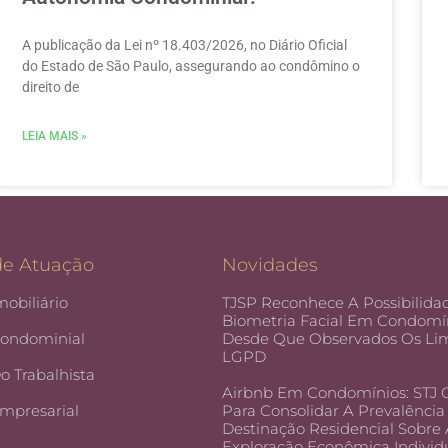
A publicação da Lei nº 18.403/2026, no Diário Oficial
do Estado de São Paulo, assegurando ao condômino o
direito de
LEIA MAIS »
de Atuação
Novidades
mobiliário
TJSP Reconhece A Possibilida
Biometria Facial Em Condomín
Condominial
Desde Que Observados Os Lim
LGPD
Do Trabalhista
Airbnb Em Condomínios: STJ
Empresarial
Para Consolidar A Prevalência
Destinação Residencial Sobre
Exploração Econômica Individ