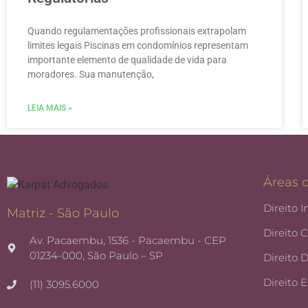
Quando regulamentações profissionais extrapolam
limites legais Piscinas em condomínios representam
importante elemento de qualidade de vida para
moradores. Sua manutenção,
LEIA MAIS »
Áreas 
Direito I
Matriz - São Paulo
Direito 
Av. Pacaembu, 1536 - Pacaembu - CEP
01234-000, São Paulo – SP
Direito 
Direito 
(11) 3095.6000