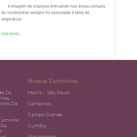
A imagem de crianças brincando nas áreas comuns
do condomínio sempre foi associada à ideia de
segurança
LEIA MAIS »
Nossos Escritórios
de De
Matriz – São Paulo
ios,
ites Da
Campinas
Campo Grande
 Caminha
 Da
Curitiba
 A
ual
Florianópolis