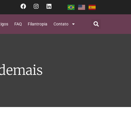
tigos
FAQ
Filantropia
Contato
 demais