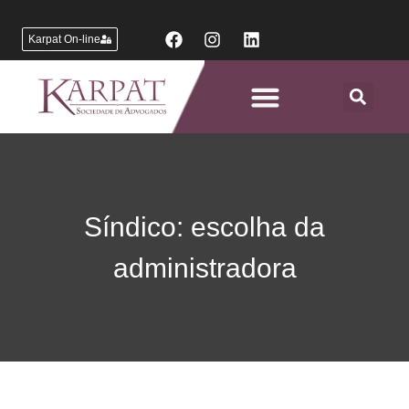
Karpat On-line
Áreas de Atuação
Síndico: escolha da
administradora