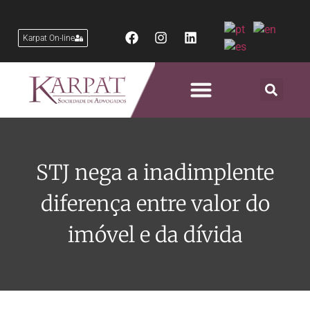
Karpat On-line
Áreas de Atuação
STJ nega a inadimplente
diferença entre valor do
imóvel e da dívida