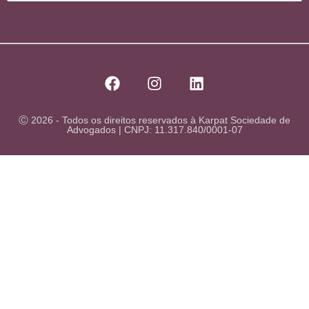
Ⓒ 2026 - Todos os direitos reservados à Karpat Sociedade de
Advogados | CNPJ: 11.317.840/0001-07