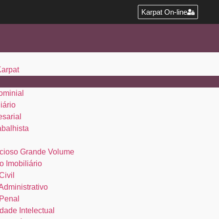
Karpat On-line
Karpat
ominial
iário
esarial
abalhista
cioso Grande Volume
o Imobiliário
Civil
 Administrativo
 Penal
dade Intelectual