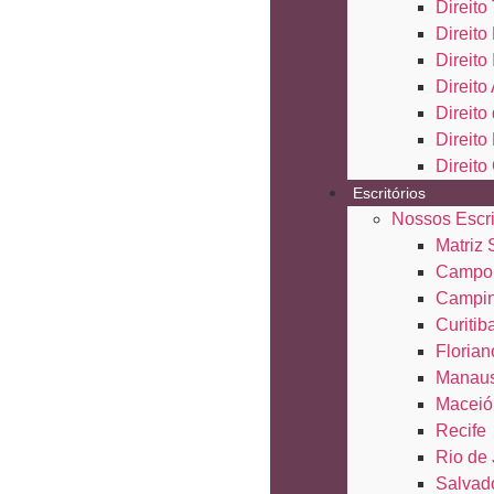
Direito 
Direito
Direito
Direito
Direit
Direito
Direito
Escritórios
Nossos Escri
Matriz
Campo
Campi
Curitib
Florian
Manau
Maceió
Recife
Rio de 
Salvad