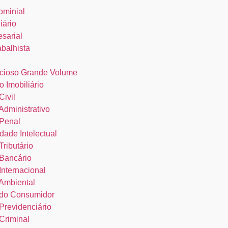
ominial
iário
esarial
abalhista
cioso Grande Volume
o Imobiliário
Civil
 Administrativo
 Penal
dade Intelectual
Tributário
 Bancário
 Internacional
 Ambiental
o do Consumidor
 Previdenciário
 Criminal