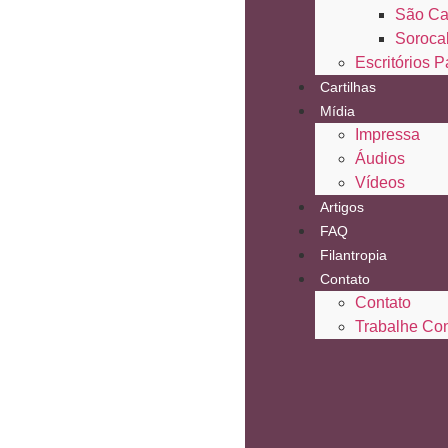
São Ca
Soroca
Escritórios P
Cartilhas
Mídia
Impressa
Áudios
Vídeos
Artigos
FAQ
Filantropia
Contato
Contato
Trabalhe Co