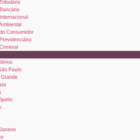
Tributário
 Bancário
 Internacional
 Ambiental
o do Consumidor
 Previdenciário
 Criminal
tórios
 São Paulo
 Grande
nas
a
ópolis
s
Janeiro
or