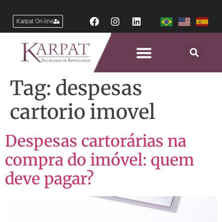
Karpat On-line
Tag:
despesas
cartorio imovel
Despesas cartorárias na
compra do imóvel: quem
deve pagar?