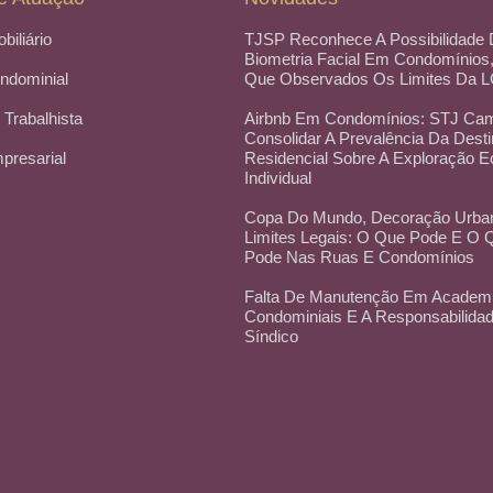
obiliário
TJSP Reconhece A Possibilidade
Biometria Facial Em Condomínios
ondominial
Que Observados Os Limites Da 
 Trabalhista
Airbnb Em Condomínios: STJ Cam
Consolidar A Prevalência Da Dest
mpresarial
Residencial Sobre A Exploração 
Individual
Copa Do Mundo, Decoração Urba
Limites Legais: O Que Pode E O
Pode Nas Ruas E Condomínios
Falta De Manutenção Em Academ
Condominiais E A Responsabilida
Síndico