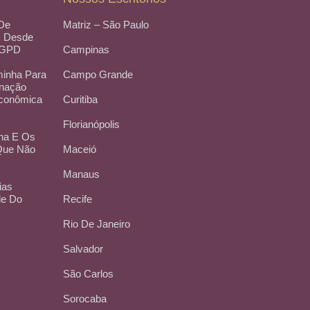
 De
Matriz – São Paulo
, Desde
LGPD
Campinas
inha Para
Campo Grande
inação
Econômica
Curitiba
Florianópolis
na E Os
 Que Não
Maceió
Manaus
ias
de Do
Recife
Rio De Janeiro
Salvador
São Carlos
Sorocaba