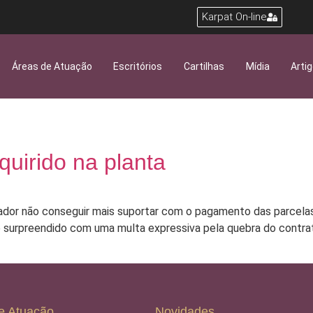
Karpat On-line
Áreas de Atuação
Escritórios
Cartilhas
Mídia
Arti
uirido na planta
ador não conseguir mais suportar com o pagamento das parcela
 surpreendido com uma multa expressiva pela quebra do contrat
e Atuação
Novidades