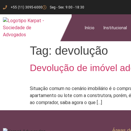
+55 (11) 3095-6000
Seg - Sex: 9:00 - 18:30
Início
Institucional
Tag:
devolução
Devolução de imóvel adq
Situação comum no cenário imobiliário é o compr
apartamento ou lote com a construtora, porém, é
ao comprador, saiba agora o que […]
Áreas d