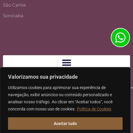
São Carlos
Sorocaba
Valorizamos sua privacidade
Utilizamos cookies para aprimorar sua experiência de
navegação, exibir anúncios ou conteúdo personalizado e
analisar nosso tráfego. Ao clicar em “Aceitar todos”, você
concorda com nosso uso de cookies.
Política de Cookies
Ⓒ 2026 - Todos os direitos reservados à Karpat Sociedade de
Aceitar tudo
Advogados | CNPJ: 11.317.840/0001-07