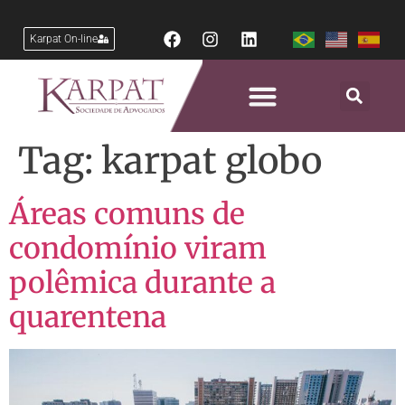
Karpat On-line
Tag:
karpat globo
Áreas comuns de
condomínio viram
polêmica durante a
quarentena