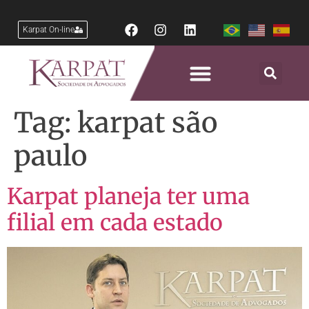
Karpat On-line
Tag:
karpat são
paulo
Karpat planeja ter uma
filial em cada estado