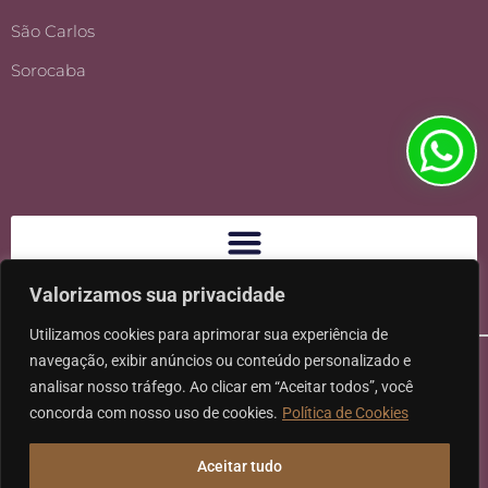
São Carlos
Sorocaba
Valorizamos sua privacidade
Utilizamos cookies para aprimorar sua experiência de
navegação, exibir anúncios ou conteúdo personalizado e
analisar nosso tráfego. Ao clicar em “Aceitar todos”, você
concorda com nosso uso de cookies.
Política de Cookies
Ⓒ 2026 - Todos os direitos reservados à Karpat Sociedade de
Aceitar tudo
Advogados | CNPJ: 11.317.840/0001-07