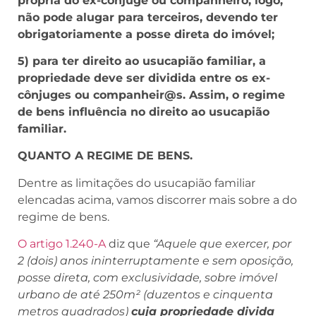
própria do ex-cônjuge ou companheiro, logo,
não pode alugar para terceiros, devendo ter
obrigatoriamente a posse direta do imóvel;
5) para ter direito ao usucapião familiar, a
propriedade deve ser dividida entre os ex-
cônjuges ou companheir@s. Assim, o regime
de bens influência no direito ao usucapião
familiar.
QUANTO A REGIME DE BENS.
Dentre as limitações do usucapião familiar
elencadas acima, vamos discorrer mais sobre a do
regime de bens.
O artigo 1.240-A
diz que
“Aquele que exercer, por
2 (dois) anos ininterruptamente e sem oposição,
posse direta, com exclusividade, sobre imóvel
urbano de até 250m² (duzentos e cinquenta
metros quadrados)
cuja propriedade divida