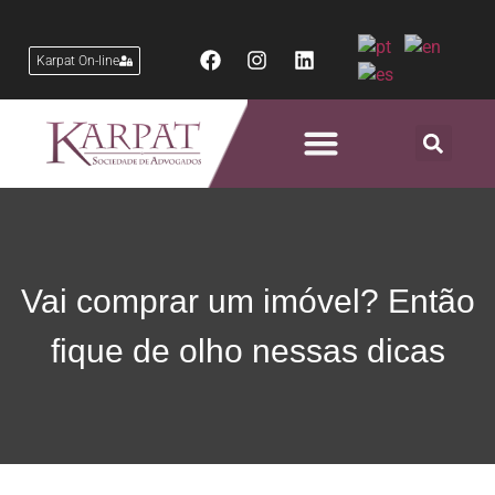
Karpat On-line
Áreas de Atuação
Vai comprar um imóvel? Então
fique de olho nessas dicas