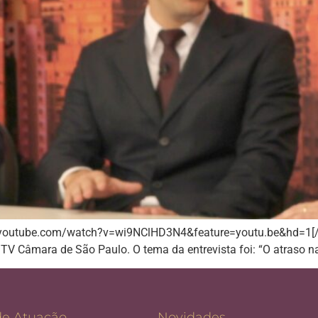
.youtube.com/watch?v=wi9NClHD3N4&feature=youtu.be&hd=1[/you
 TV Câmara de São Paulo. O tema da entrevista foi: “O atraso n
de Atuação
Novidades