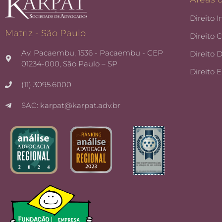
Direito I
Matriz - São Paulo
Direito 
Av. Pacaembu, 1536 - Pacaembu - CEP
Direito 
01234-000, São Paulo – SP
Direito 
(11) 3095.6000
SAC: karpat@karpat.adv.br