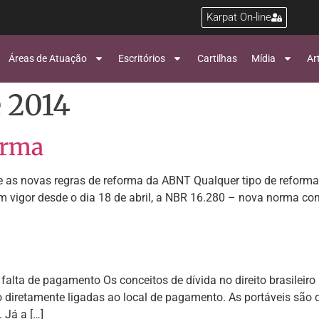
Karpat On-line
Áreas de Atuação
Escritórios
Cartilhas
Mídia
Ar
e 2014
orma
e as novas regras de reforma da ABNT Qualquer tipo de reforma
 vigor desde o dia 18 de abril, a NBR 16.280 – nova norma co
alta de pagamento Os conceitos de dívida no direito brasileiro
ão diretamente ligadas ao local de pagamento. As portáveis sã
 Já a […]