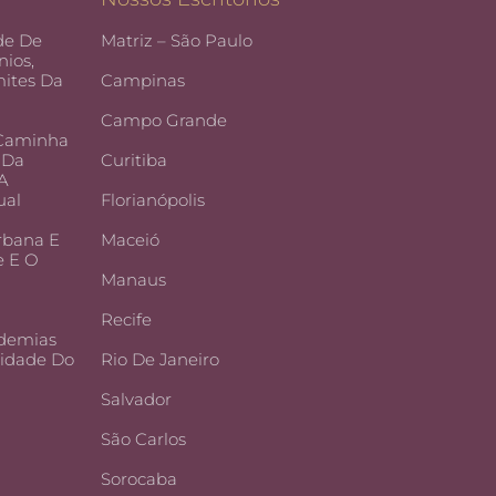
de De
Matriz – São Paulo
ios,
ites Da
Campinas
Campo Grande
 Caminha
 Da
Curitiba
 A
ual
Florianópolis
rbana E
Maceió
e E O
Manaus
Recife
demias
lidade Do
Rio De Janeiro
Salvador
São Carlos
Sorocaba