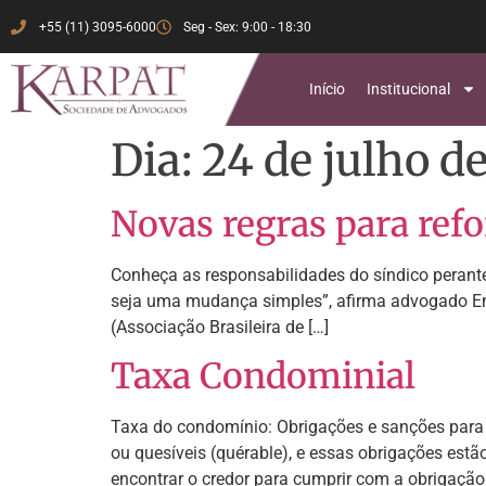
+55 (11) 3095-6000
Seg - Sex: 9:00 - 18:30
Início
Institucional
Dia:
24 de julho d
Novas regras para ref
Conheça as responsabilidades do síndico perant
seja uma mudança simples”, afirma advogado Em
(Associação Brasileira de […]
Taxa Condominial
Taxa do condomínio: Obrigações e sanções para f
ou quesíveis (quérable), e essas obrigações est
encontrar o credor para cumprir com a obrigação.