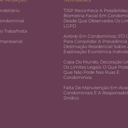
mobiliário
TJSP Reconhece A Possibilida
Biometria Facial Em Condomín
Condominial
Desde Que Observados Os Lim
LGPD
Do Trabalhista
Airbnb Em Condomínios: STJ
Empresarial
Para Consolidar A Prevalência
Destinação Residencial Sobre
Exploração Econômica Individ
Copa Do Mundo, Decoração U
Os Limites Legais: O Que Pod
Que Não Pode Nas Ruas E
Condomínios
Falta De Manutenção Em Aca
Condominiais E A Responsabi
Síndico