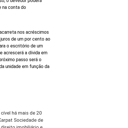
aso, o devedor poderá
e na conta do
 acarreta nos acréscimos
 juros de um por cento ao
ra o escritório de um
ue acrescerá a dívida em
 próximo passo será o
a da unidade em função da
cível há mais de 20
 Karpat Sociedade de
ireito imobiliário e