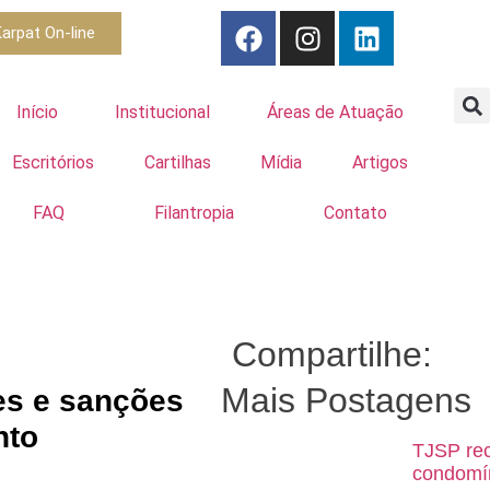
arpat On-line
Início
Institucional
Áreas de Atuação
Escritórios
Cartilhas
Mídia
Artigos
FAQ
Filantropia
Contato
Compartilhe:
Mais Postagens
es e sanções
nto
TJSP rec
condomín