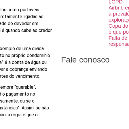
LGPD
Airbnb e
idos como portáveis
a preval
diretamente ligadas ao
exploraç
dade do devedor em
Copa do 
el é quando cabe ao credor
o que po
Falta de
responsa
exemplo de uma dívida
to no próprio condomínio
Fale conosco
e” é a conta de água ou
var a cobrança enviando
ntes do vencimento.
sempre “querable”,
-á o pagamento no
rsamente, ou se o
nstâncias”. Assim, se não
ção, a regra é que o