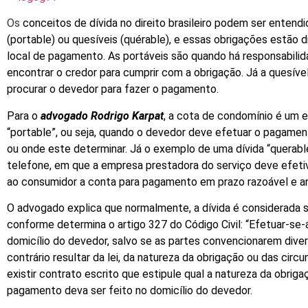
Os
conceitos de dívida no direito brasileiro podem ser entend
(portable) ou quesíveis (quérable), e essas obrigações estão 
local de pagamento. As portáveis são quando há responsabili
encontrar o credor para cumprir com a obrigação. Já a quesív
procurar o devedor para fazer o pagamento.
Para o
advogado Rodrigo Karpat
, a cota de condomínio é um 
“portable”, ou seja, quando o devedor deve efetuar o pagamen
ou onde este determinar. Já o exemplo de uma dívida “querabl
telefone, em que a empresa prestadora do serviço deve efeti
ao consumidor a conta para pagamento em prazo razoável e a
O advogado explica que normalmente, a dívida é considerada 
conforme determina o artigo 327 do Código Civil: “Efetuar-se
domicílio do devedor, salvo se as partes convencionarem dive
contrário resultar da lei, da natureza da obrigação ou das circu
existir contrato escrito que estipule qual a natureza da obriga
pagamento deva ser feito no domicílio do devedor.