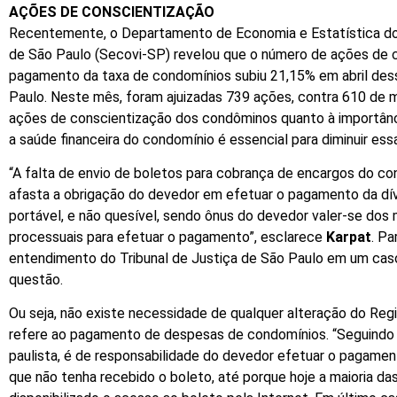
AÇÕES DE CONSCIENTIZAÇÃO
Recentemente, o Departamento de Economia e Estatística do
de São Paulo (Secovi-SP) revelou que o número de ações de c
pagamento da taxa de condomínios subiu 21,15% em abril des
Paulo. Neste mês, foram ajuizadas 739 ações, contra 610 de
ações de conscientização dos condôminos quanto à
importân
a saúde financeira do condomínio é essencial para diminuir ess
“A falta de envio de boletos para cobrança de encargos do co
afasta a obrigação do devedor em efetuar o pagamento da dív
portável, e não quesível, sendo ônus do devedor valer-se dos 
processuais para efetuar o pagamento”, esclarece
Karpat
. Pa
entendimento do Tribunal de Justiça de São Paulo em um cas
questão.
Ou seja, não existe necessidade de qualquer alteração do Reg
refere ao pagamento de despesas de condomínios. “Seguindo o
paulista, é de responsabilidade do devedor
efetuar o pagame
que não tenha recebido o boleto, até porque hoje a maioria da