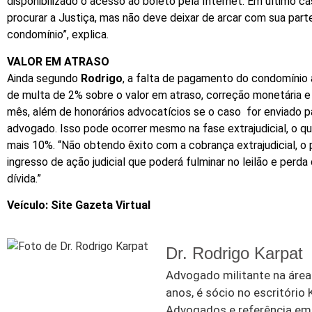
disponibilizado o acesso ao boleto pela Internet. Em último c
procurar a Justiça, mas não deve deixar de arcar com sua part
condomínio”, explica.
VALOR EM ATRASO
Ainda segundo
Rodrigo
, a falta de pagamento do condomínio
de multa de 2% sobre o valor em atraso, correção monetária e
mês, além de honorários advocatícios se o caso for enviado pa
advogado. Isso pode ocorrer mesmo na fase extrajudicial, o q
mais 10%. “Não obtendo êxito com a cobrança extrajudicial, o
ingresso de ação judicial que poderá fulminar no leilão e perd
dívida.”
Veículo: Site Gazeta Virtual
Dr. Rodrigo Karpat
Advogado militante na área 
anos, é sócio no escritório
Advogados e referência em d