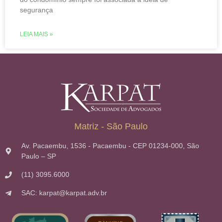
segurança
LEIA MAIS »
Matriz - São Paulo
Av. Pacaembu, 1536 - Pacaembu - CEP 01234-000, São
Paulo – SP
(11) 3095.6000
SAC: karpat@karpat.adv.br