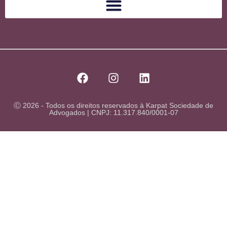
Ⓒ 2026 - Todos os direitos reservados à Karpat Sociedade de
Advogados | CNPJ: 11.317.840/0001-07