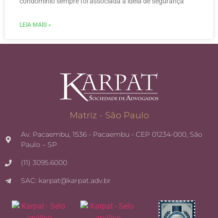
condomínio sempre foi associada à ideia de segurança
LEIA MAIS »
Matriz - São Paulo
Av. Pacaembu, 1536 - Pacaembu - CEP 01234-000, São
Paulo – SP
(11) 3095.6000
SAC: karpat@karpat.adv.br