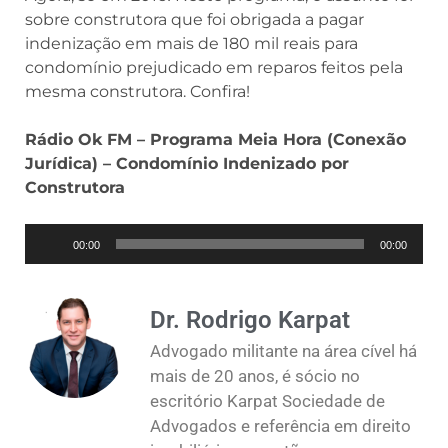
sobre construtora que foi obrigada a pagar
indenização em mais de 180 mil reais para
condomínio prejudicado em reparos feitos pela
mesma construtora. Confira!
Rádio Ok FM – Programa Meia Hora (Conexão
Jurídica) – Condomínio Indenizado por
Construtora
Tocador
00:00
00:00
de
áudio
Dr. Rodrigo Karpat
Advogado militante na área cível há
mais de 20 anos, é sócio no
escritório Karpat Sociedade de
Advogados e referência em direito