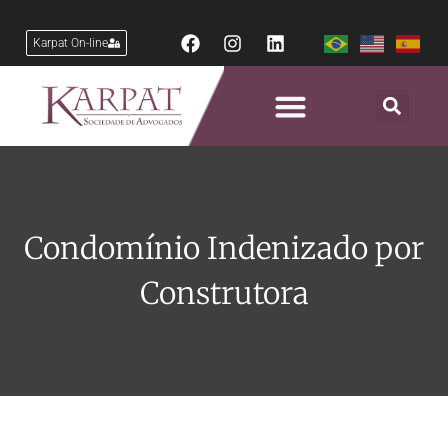
Karpat On-line
Áreas de Atuação
Condomínio Indenizado por
Construtora