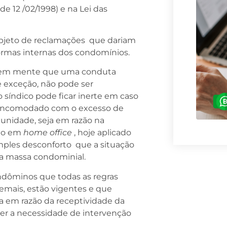
 de 12 /02/1998) e na Lei das
objeto de reclamações que dariam
ormas internas dos condomínios.
m em mente que uma conduta
exceção, não pode ser
síndico pode ficar inerte em caso
a incomodado com o excesso de
unidade, seja em razão na
lho em
home office
, hoje aplicado
mples desconforto que a situação
a massa condominial.
ondôminos que todas as regras
mais, estão vigentes e que
a em razão da receptividade da
er a necessidade de intervenção