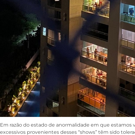
Em razão do estado de anormalidade em que estamos vi
excessivos provenientes desses “shows” têm sido toler