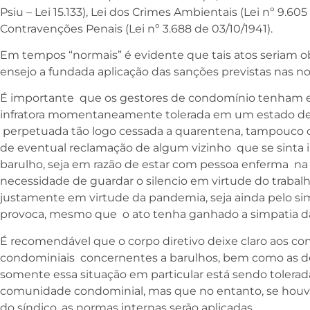
Psiu – Lei 15.133), Lei dos Crimes Ambientais (Lei nº 9.605
Contravenções Penais (Lei nº 3.688 de 03/10/1941).
Em tempos “normais” é evidente que tais atos seriam 
ensejo a fundada aplicação das sanções previstas nas n
É importante que os gestores de condomínio tenha
infratora momentaneamente tolerada em um estado de 
perpetuada tão logo cessada a quarentena, tampouco o 
de eventual reclamação de algum vizinho que se sint
barulho, seja em razão de estar com pessoa enferma na 
necessidade de guardar o silencio em virtude do traba
justamente em virtude da pandemia, seja ainda pelo si
provoca, mesmo que o ato tenha ganhado a simpatia d
É recomendável que o corpo diretivo deixe claro aos c
condominiais concernentes a barulhos, bem como as de
somente essa situação em particular está sendo tolerad
comunidade condominial, mas que no entanto, se houv
do síndico, as normas internas serão aplicadas.