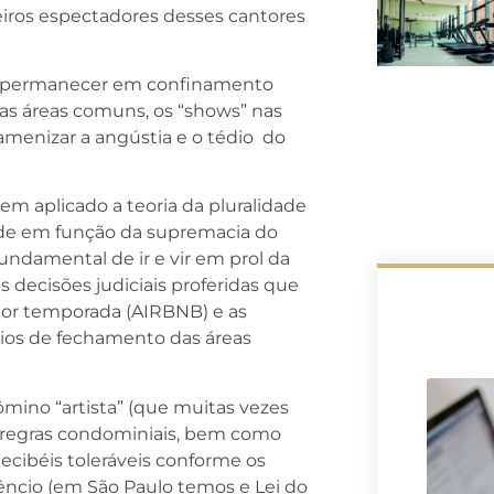
iros espectadores desses cantores
 a permanecer em confinamento
as áreas comuns, os “shows” nas
amenizar a angústia e o tédio do
m aplicado a teoria da pluralidade
dade em função da supremacia do
undamental de ir e vir em prol da
 decisões judiciais proferidas que
or temporada (AIRBNB) e as
nios de fechamento das áreas
mino “artista” (que muitas vezes
as regras condominiais, bem como
cibéis toleráveis conforme os
silêncio (em São Paulo temos e Lei do