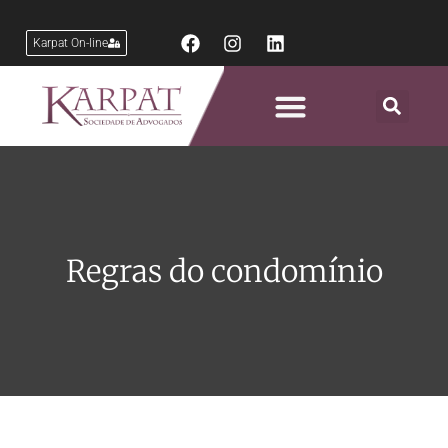
Karpat On-line
Áreas de Atuação
Regras do condomínio