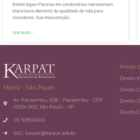
limites legais Piscinas em condomínios representam
importante elemento de qualidade de vida para
moradores. Sua manutenção,
LEIA MAIS »
Áreas 
Direito I
Matriz - São Paulo
Direito 
Av. Pacaembu, 1536 - Pacaembu - CEP
Direito 
01234-000, São Paulo – SP
Direito 
(11) 3095.6000
SAC: karpat@karpat.adv.br