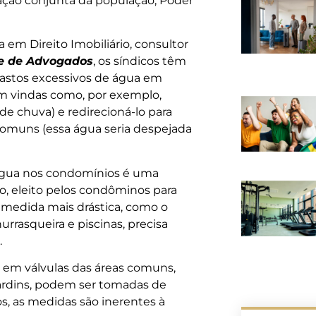
ipação conjunta da população, Poder
a em Direito Imobiliário, consultor
e de Advogados
, os síndicos têm
astos excessivos de água em
m vindas como, por exemplo,
e chuva) e redirecioná-lo para
s comuns (essa água seria despejada
 água nos condomínios é uma
o, eleito pelos condôminos para
r medida mais drástica, como o
urrasqueira e piscinas, precisa
.
s em válvulas das áreas comuns,
rdins, podem ser tomadas de
s, as medidas são inerentes à