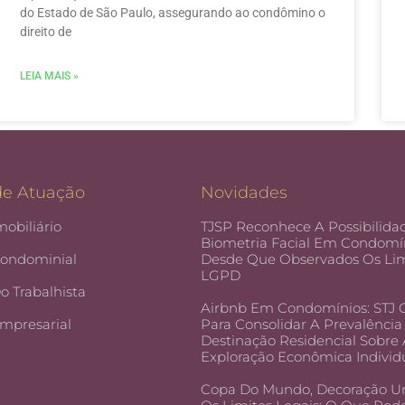
do Estado de São Paulo, assegurando ao condômino o
direito de
LEIA MAIS »
de Atuação
Novidades
mobiliário
TJSP Reconhece A Possibilida
Biometria Facial Em Condomín
Condominial
Desde Que Observados Os Lim
LGPD
Do Trabalhista
Airbnb Em Condomínios: STJ
Empresarial
Para Consolidar A Prevalência
Destinação Residencial Sobre
Exploração Econômica Individ
Copa Do Mundo, Decoração U