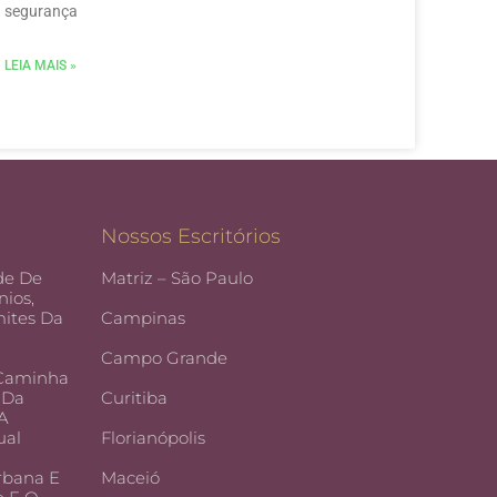
segurança
LEIA MAIS »
Nossos Escritórios
de De
Matriz – São Paulo
ios,
ites Da
Campinas
Campo Grande
 Caminha
 Da
Curitiba
 A
ual
Florianópolis
rbana E
Maceió