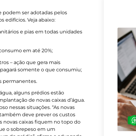
e podem ser adotadas pelos
 edifícios. Veja abaixo:
sanitários e pias em todas unidades
o consumo em até 20%;
ros – ação que gera mais
 pagará somente o que consumiu;
s permanentes.
gua, alguns prédios estão
lantação de novas caixas d’água.
so nessas situações. “As novas
co também deve prever os custos
novas caixas fiquem no topo do
 que o sobrepeso em um