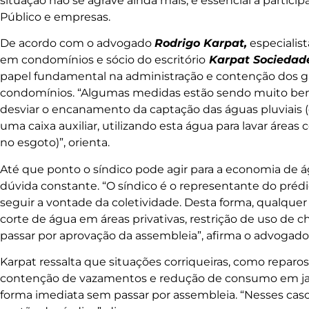
situação não se agrave ainda mais, é essencial a partic
Público e empresas.
De acordo com o advogado
Rodrigo Karpat,
especialist
em condomínios e sócio do escritório
Karpat Sociedad
papel fundamental na administração e contenção dos g
condomínios. “Algumas medidas estão sendo muito be
desviar o encanamento da captação das águas pluviais (d
uma caixa auxiliar, utilizando esta água para lavar área
no esgoto)”, orienta.
Até que ponto o síndico pode agir para a economia de
dúvida constante. “O síndico é o representante do prédi
seguir a vontade da coletividade. Desta forma, qualque
corte de água em áreas privativas, restrição de uso de ch
passar por aprovação da assembleia”, afirma o advogado
Karpat ressalta que situações corriqueiras, como reparo
contenção de vazamentos e redução de consumo em ja
forma imediata sem passar por assembleia. “Nesses caso