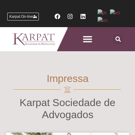
Karpat On-line
Áreas de Atuação
Impressa
Karpat Sociedade de
Advogados