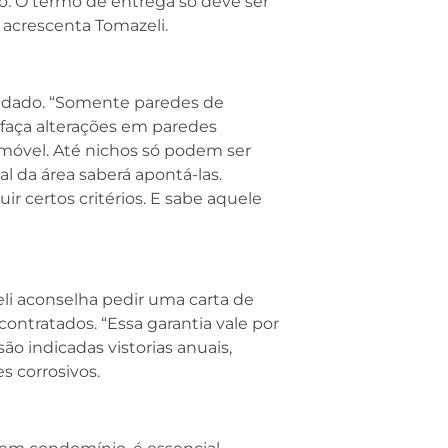
o. O termo de entrega só deve ser
, acrescenta Tomazeli.
idado. “Somente paredes de
 faça alterações em paredes
imóvel. Até nichos só podem ser
l da área saberá apontá-las.
certos critérios. E sabe aquele
li aconselha pedir uma carta de
contratados. “Essa garantia vale por
ão indicadas vistorias anuais,
s corrosivos.