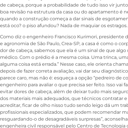
de cabeça, porque a probabilidade de tudo isso vir jun
boa revisão na estrutura da casa ou do apartamento é 
quando a construção começa a dar sinais de esgotament
está oco? o piso afundou? Nada de maquiar os estragos.
Como diz o engenheiro Francisco Kurimori, presidente 
e agronomia de São Paulo, Crea-SP, a casa é como o 
dor de cabeça, sabemos que ela é um sinal de que algo
médico. Com o prédio é a mesma coisa. Uma trinca, uma i
alguma coisa está errada.” Nesse caso, ele orienta chama
depois de fazer correta avaliação, vai dar seu diagnóstic
parece caro, mas não é: esqueça a opção “pedreiro de co
engenheiro para avaliar o que precisa ser feito. Isso vai
evitar dores de cabeça, além de deixar tudo mais segur
dos materiais mais adequados, que técnicos contratar e
acreditar, ficar de olho nisso tudo sendo leigo dá um trab
profissionais especializados, que podem recomendar mat
resguardando-o de desagradáveis surpresas”, aconselha
engenheira civil responsável pelo Centro de Tecnologia 