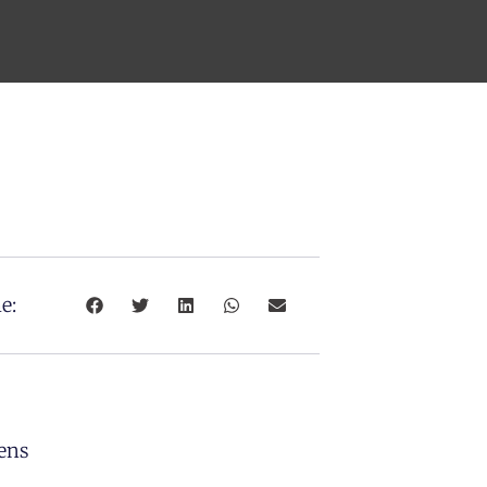
e:
ens