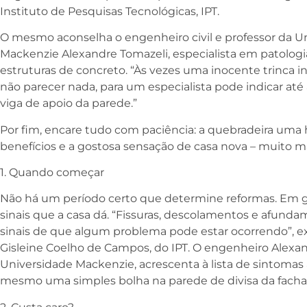
Instituto de Pesquisas Tecnológicas, IPT.
O mesmo aconselha o engenheiro civil e professor da Un
Mackenzie Alexandre Tomazeli, especialista em patologia
estruturas de concreto. “Às vezes uma inocente trinca i
não parecer nada, para um especialista pode indicar até
viga de apoio da parede.”
Por fim, encare tudo com paciência: a quebradeira uma 
benefícios e a gostosa sensação de casa nova – muito ma
1. Quando começar
Não há um período certo que determine reformas. Em ger
sinais que a casa dá. “Fissuras, descolamentos e afundam
sinais de que algum problema pode estar ocorrendo”, ex
Gisleine Coelho de Campos, do IPT. O engenheiro Alexan
Universidade Mackenzie, acrescenta à lista de sintomas a
mesmo uma simples bolha na parede de divisa da fach