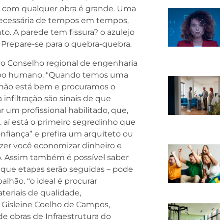
to com qualquer obra é grande. Uma
necessária de tempos em tempos,
o. A parede tem fissura? o azulejo
 Prepare-se para o quebra-quebra.
do Conselho regional de engenharia
corpo humano. “Quando temos uma
 não está bem e procuramos o
nfiltração são sinais de que
r um profissional habilitado, que,
o. aí está o primeiro segredinho que
nfiança” e prefira um arquiteto ou
 fazer você economizar dinheiro e
o. Assim também é possível saber
 que etapas serão seguidas – pode
alhão. “o ideal é procurar
eriais de qualidade,
 Gisleine Coelho de Campos,
de obras de Infraestrutura do