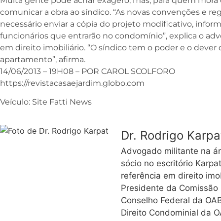
Muita gente pode achar exagero, mas, para quem mora 
comunicar a obra ao síndico. “As novas convenções e re
necessário enviar a cópia do projeto modificativo, infor
funcionários que entrarão no condomínio”, explica o a
em direito imobiliário. “O síndico tem o poder e o dever d
apartamento”, afirma.
14/06/2013 – 19H08 – POR CAROL SCOLFORO
https://revistacasaejardim.globo.com
Veículo: Site Fatti News
Dr. Rodrigo Karpa
Advogado militante na ár
sócio no escritório Kar
referência em direito imo
Presidente da Comissão E
Conselho Federal da OAB
Direito Condominial da 