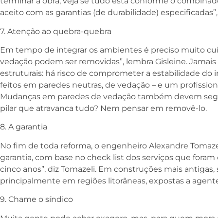
terminar a obra, veja se tudo está conforme o combinad
aceito com as garantias (de durabilidade) especificadas”
7. Atenção ao quebra-quebra
Em tempo de integrar os ambientes é preciso muito cu
vedação podem ser removidas”, lembra Gisleine. Jamais
estruturais: há risco de comprometer a estabilidade do 
feitos em paredes neutras, de vedação – e um profissiona
Mudanças em paredes de vedação também devem seguir 
pilar que atravanca tudo? Nem pensar em removê-lo.
8. A garantia
No fim de toda reforma, o engenheiro Alexandre Tomaze
garantia, com base no check list dos serviços que foram 
cinco anos”, diz Tomazeli. Em construções mais antigas, s
principalmente em regiões litorâneas, expostas a agente
9. Chame o síndico