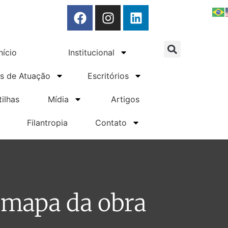
n-line
nício
Institucional
s de Atuação
Escritórios
tilhas
Mídia
Artigos
Filantropia
Contato
 mapa da obra