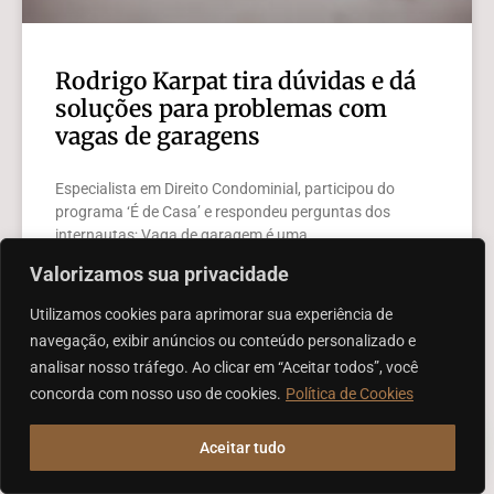
Rodrigo Karpat tira dúvidas e dá
soluções para problemas com
vagas de garagens
Especialista em Direito Condominial, participou do
programa ‘É de Casa’ e respondeu perguntas dos
internautas; Vaga de garagem é uma
Valorizamos sua privacidade
LEIA MAIS »
Utilizamos cookies para aprimorar sua experiência de
navegação, exibir anúncios ou conteúdo personalizado e
analisar nosso tráfego. Ao clicar em “Aceitar todos”, você
concorda com nosso uso de cookies.
Política de Cookies
MÍDIA
Aceitar tudo