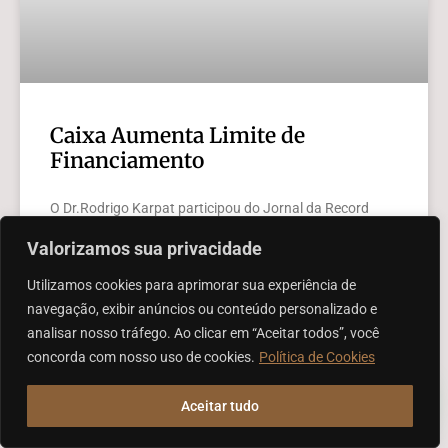
Caixa Aumenta Limite de
Financiamento
O Dr.Rodrigo Karpat participou do Jornal da Record
(09/03/2016) onde falou sobre o aumento em até 70%
Valorizamos sua privacidade
do financiamento da
Utilizamos cookies para aprimorar sua experiência de
LEIA MAIS »
navegação, exibir anúncios ou conteúdo personalizado e
analisar nosso tráfego. Ao clicar em “Aceitar todos”, você
concorda com nosso uso de cookies.
Política de Cookies
VÍDEOS
Aceitar tudo