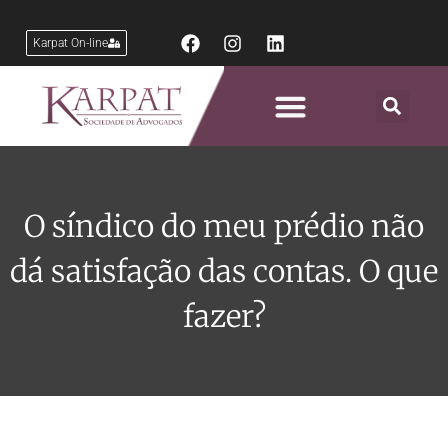
Karpat On-line
Áreas de Atuação
O síndico do meu prédio não
dá satisfação das contas. O que
fazer?