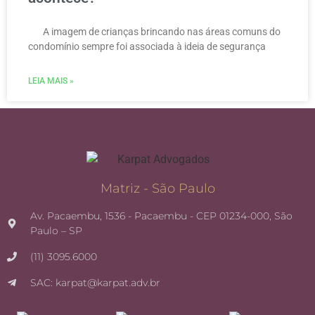
A imagem de crianças brincando nas áreas comuns do
condomínio sempre foi associada à ideia de segurança
LEIA MAIS »
Matriz - São Paulo
Av. Pacaembu, 1536 - Pacaembu - CEP 01234-000, São
Paulo – SP
(11) 3095.6000
SAC: karpat@karpat.adv.br