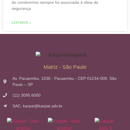
do condomínio sempre foi associada à ideia de
segurança
LEIA MAIS »
Matriz - São Paulo
Av. Pacaembu, 1536 - Pacaembu - CEP 01234-000, São
Paulo – SP
(11) 3095.6000
SAC: karpat@karpat.adv.br