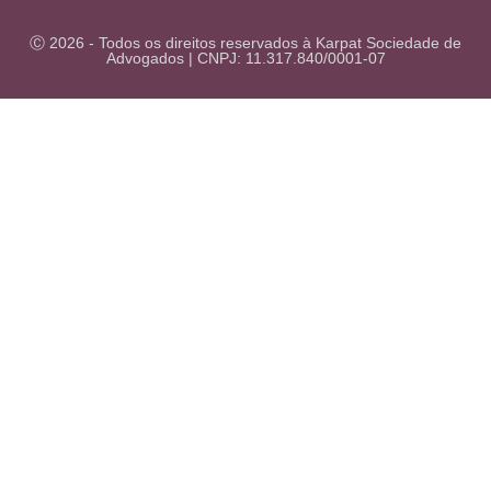
Ⓒ 2026 - Todos os direitos reservados à Karpat Sociedade de
Advogados | CNPJ: 11.317.840/0001-07