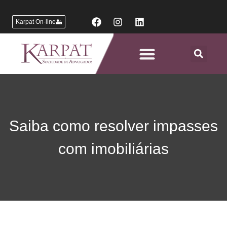
Karpat On-line
Áreas de Atuação
Saiba como resolver impasses
com imobiliárias