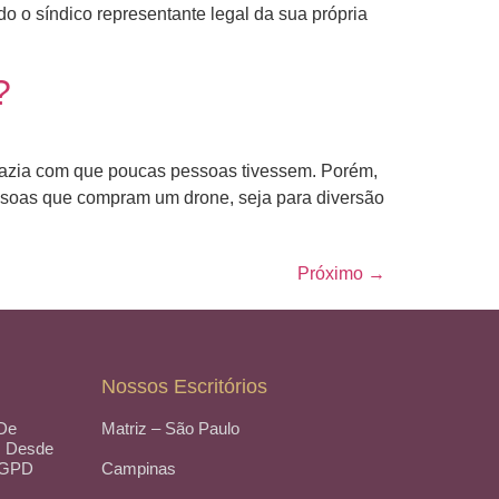
do o síndico representante legal da sua própria
?
 fazia com que poucas pessoas tivessem. Porém,
soas que compram um drone, seja para diversão
Próximo
→
Nossos Escritórios
 De
Matriz – São Paulo
, Desde
LGPD
Campinas