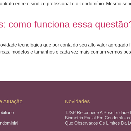
contrato entre o síndico profissional e o condomínio. Mesmo sen
s: como funciona essa questão
ovidade tecnológica que por conta do seu alto valor agregado
marcas, modelos e tamanhos é cada vez mais comum vermos pes
e Atuação
Novidades
obiliário
TJSP Reconhece A Possibilidade
Biometria Facial Em Condomínios
ondominial
Que Observados Os Limites Da 