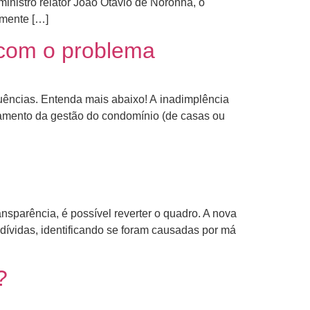
inistro relator João Otávio de Noronha, o
amente […]
 com o problema
uências. Entenda mais abaixo! A inadimplência
rçamento da gestão do condomínio (de casas ou
sparência, é possível reverter o quadro. A nova
dívidas, identificando se foram causadas por má
?