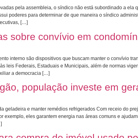
das pela assembleia, o síndico não está subordinado a ela qu
sui poderes para determinar de que maneira o síndico administ
ecutivas, […]
ras sobre convívio em condomín
to interno são dispositivos que buscam manter o convívio tran
o às leis Federais, Estaduais e Municipais, além de normas vig
xiliar a democracia […]
ão, população investe em ger
 geladeira e manter remédios refrigerados Com receio do preju
or exemplo, eles garantem energia nas áreas comuns e ajudam
]
ara compra de imóvel usado pe