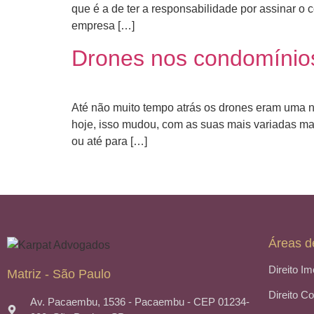
que é a de ter a responsabilidade por assinar o 
empresa […]
Drones nos condomínio
Até não muito tempo atrás os drones eram uma n
hoje, isso mudou, com as suas mais variadas 
ou até para […]
Áreas d
Direito Im
Matriz - São Paulo
Direito C
Av. Pacaembu, 1536 - Pacaembu - CEP 01234-