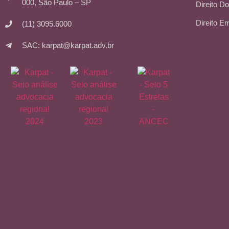
000, São Paulo – SP
Direito Do
Direito E
(11) 3095.6000
SAC: karpat@karpat.adv.br