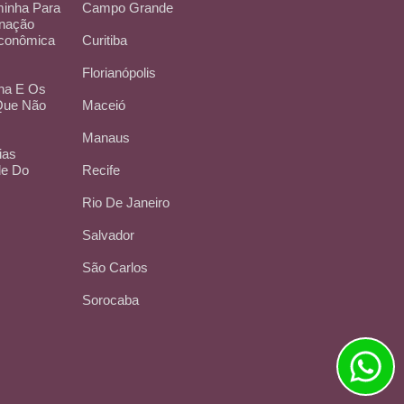
inha Para
Campo Grande
inação
Econômica
Curitiba
Florianópolis
na E Os
 Que Não
Maceió
Manaus
ias
de Do
Recife
Rio De Janeiro
Salvador
São Carlos
Sorocaba