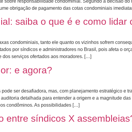
te sobre responsabilidade condominial. Segundo a decisão do m
ssume obrigação de pagamento das cotas condominiais imediat
al: saiba o que é e como lidar
axas condominiais, tanto ele quanto os vizinhos sofrem conseq
ados por síndicos e administradores no Brasil, pois afeta o o
 dos serviços ofertados aos moradores. […]
ior: e agora?
pode ser desafiadora, mas, com planejamento estratégico e tran
 auditoria detalhada para entender a origem e a magnitude das 
os condôminos. As possibilidades […]
o entre síndicos X assembleias